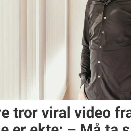
 tror viral video fr
e er ekte: – Må ta s