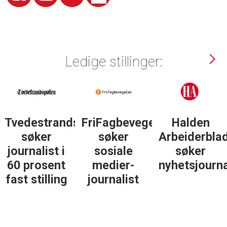
Ledige stillinger:
Tvedestrandsposten
FriFagbevegelse
Halden
søker
søker
Arbeiderbla
journalist i
sosiale
søker
60 prosent
medier-
nyhetsjourna
fast stilling
journalist