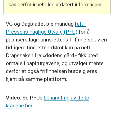
kan derfor inneholde utdatert informasjon.
VG og Dagbladet ble mandag
felt i
Pressens Faglige Utvalg (PFU)
for å
publisere lagmannsrettens frifinnelse av en
tidligere tingretten-dømt kun på nett.
Drapssaken fra «dødens gård» fikk bred
omtale i papirutgavene, og utvalget mente
derfor at også frifinnelsen burde gjøres
kjent på samme plattform.
Video
: Se PFUs
behandling av de to
klagene her
.