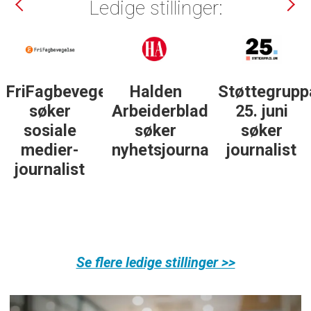
Ledige stillinger:
lse
Halden
Støttegruppa
Journalist
Arbeiderblad
25. juni
med teft
søker
søker
for digitale
nyhetsjournalist
journalist
spor? Bli
med på å
bygge vårt
nye
fagmiljø!
Se flere ledige stillinger >>