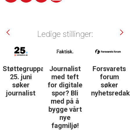
Ledige stillinger:
Støttegruppa
Journalist
Forsvarets
25. juni
med teft
forum
søker
for digitale
søker
ist
journalist
spor? Bli
nyhetsredak
med på å
bygge vårt
nye
fagmiljø!