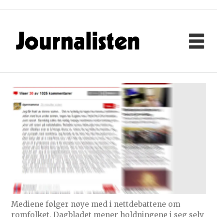
Mediene følger nøye med i nettdebattene om
romfolket. Dagbladet mener holdningene i seg selv