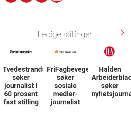
Ledige stillinger:
Tvedestrandsposten
FriFagbevegelse
Halden
søker
søker
Arbeiderbla
journalist i
sosiale
søker
60 prosent
medier-
nyhetsjourna
fast stilling
journalist