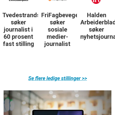
Tvedestrandsposten
FriFagbevegelse
Halden
søker
søker
Arbeiderbla
journalist i
sosiale
søker
60 prosent
medier-
nyhetsjourna
fast stilling
journalist
Se flere ledige stillinger >>