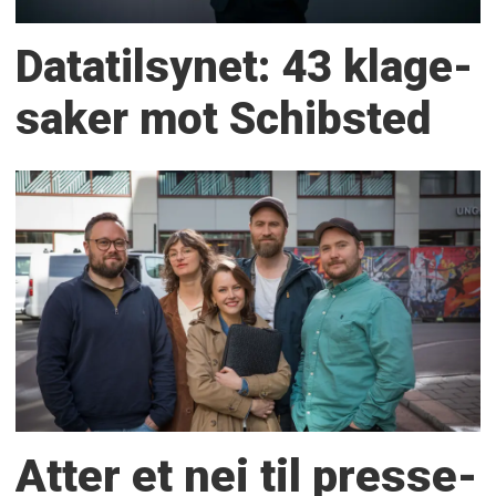
Datatilsynet: 43 klage­
saker mot Schibsted
Atter et nei til presse­