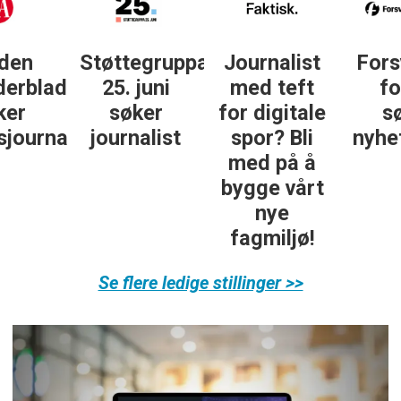
Støttegruppa
Journalist
Forsvarets
25. juni
med teft
forum
søker
for digitale
søker
ist
journalist
spor? Bli
nyhetsredak
med på å
bygge vårt
nye
fagmiljø!
Se flere ledige stillinger >>