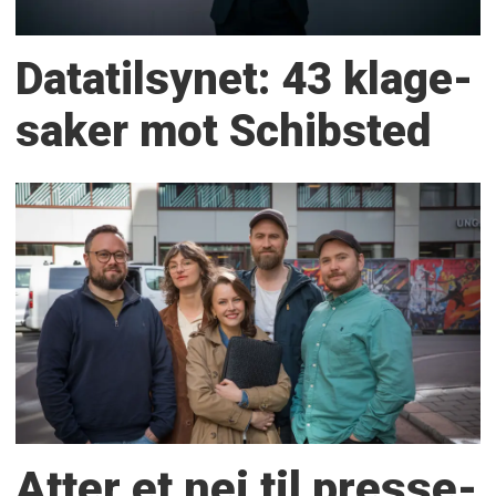
Datatilsynet: 43 klage­
saker mot Schibsted
Atter et nei til presse­