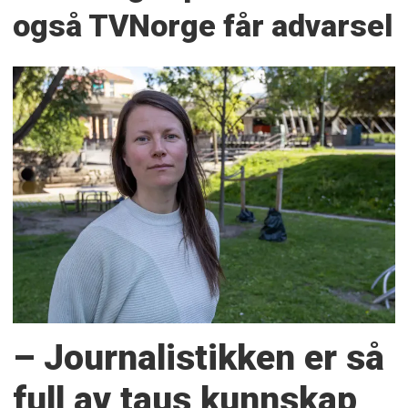
også TVNorge får advarsel
– Journalistikken er så
full av taus kunnskap