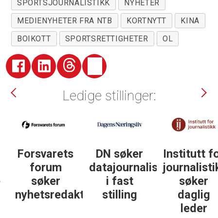
SPORTSJOURNALISTIKK
NYHETER
MEDIENYHETER FRA NTB
KORTNYTT
KINA
BOIKOTT
SPORTSRETTIGHETER
OL
Ledige stillinger:
DN søker
Institutt for
DN søker
datajournalist
journalistikk
journalist in
i fast
søker
personlig
ør
stilling
daglig
økonomi
leder