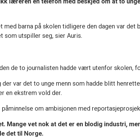
fikk læreren en telefon med beskjed om at to unge
et med barna på skolen tidligere den dagen var det 
t som utspiller seg, sier Auris.
den de to journalisten hadde vært utenfor skolen, f
, og der var det to unge menn som hadde blitt henrette
er en ekstrem vold der.
 påminnelse om ambisjonen med reportasjeprosjek
et. Mange vet nok at det er en blodig industri, me
det til Norge.