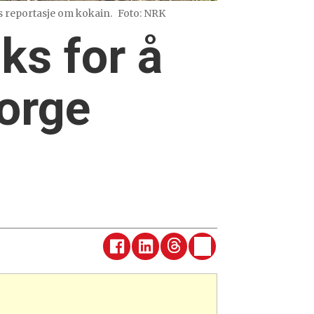
s reportasje om kokain.
Foto: NRK
ks for å
Norge