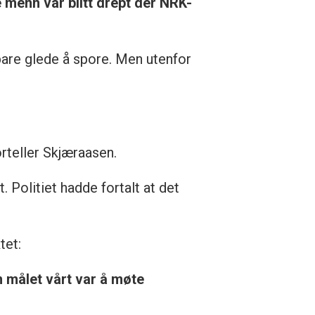
 menn var blitt drept der NRK-
bare glede å spore. Men utenfor
orteller Skjæraasen.
t. Politiet hadde fortalt at det
tet:
n målet vårt var å møte