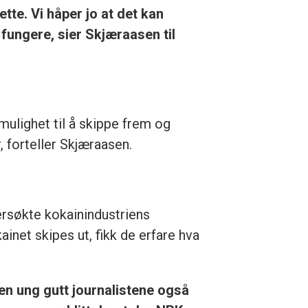
tte. Vi håper jo at det kan
n fungere, sier Skjæraasen til
mulighet til å skippe frem og
 forteller Skjæraasen.
ersøkte kokainindustriens
net skipes ut, fikk de erfare hva
 en ung gutt journalistene også