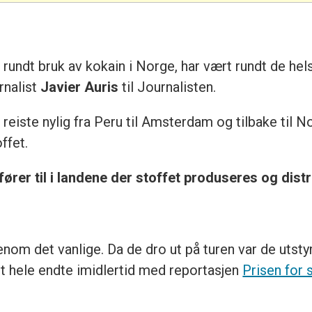
ndt bruk av kokain i Norge, har vært rundt de he
rnalist
Javier Auris
til Journalisten.
n
reiste nylig fra Peru til Amsterdam og tilbake til 
ffet.
fører til i landene der stoffet produseres og dist
enom det vanlige. Da de dro ut på turen var de utst
t hele endte imidlertid med reportasjen
Prisen for 