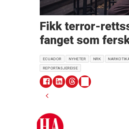
Fikk terror-rett
fanget som fersk
ECUADOR
NYHETER
NRK
NARKOTIK
REPORTASJEREISE