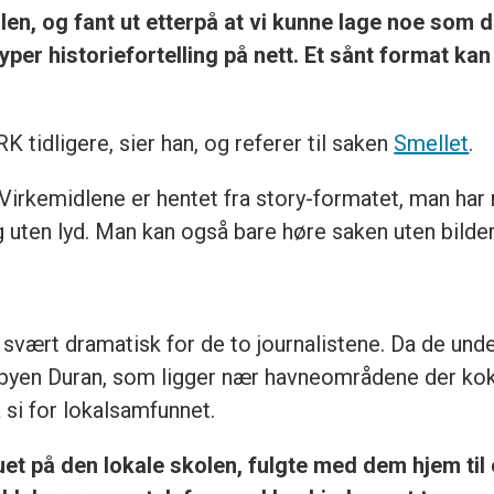
en, og fant ut etterpå at vi kunne lage noe som de
typer historiefortelling på nett. Et sånt format ka
K tidligere, sier han, og referer til saken
Smellet
.
 Virkemidlene er hentet fra story-formatet, man har 
uten lyd. Man kan også bare høre saken uten bilder,
 svært dramatisk for de to journalistene. Da de und
yen Duran, som ligger nær havneområdene der kokai
 si for lokalsamfunnet.
uet på den lokale skolen, fulgte med dem hjem til