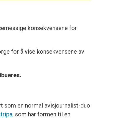
lsemessige konsekvensene for
Norge for å vise konsekvensene av
ribueres.
yrt som en normal avisjournalist-duo
stripa
, som har formen til en