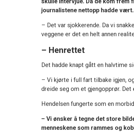
skulle intervjue. Da de kom frem 
journalistene nettopp hadde vært.
– Det var sjokkerende. Da vi snakk
veggene er det en helt annen realite
– Henrettet
Det hadde knapt gått en halvtime si
– Vi kjørte i full fart tilbake igjen
dreide seg om et gjengopprør. Det 
Hendelsen fungerte som en morbid
– Vi ønsker å tegne det store bild
menneskene som rammes og koble 