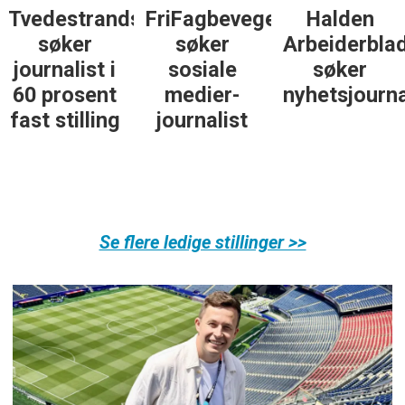
Tvedestrandsposten
FriFagbevegelse
Halden
søker
søker
Arbeiderbla
journalist i
sosiale
søker
60 prosent
medier-
nyhetsjourna
fast stilling
journalist
Se flere ledige stillinger >>