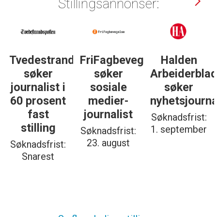
Stillingsannonser:
gelse
Halden
Støttegruppa
Journalist
Arbeiderblad
25. juni
med teft
søker
søker
for
nyhetsjournalist
journalist
digitale
spor? Bli
Søknadsfrist:
Søknadsfrist:
med på å
1. september
19. august
bygge vårt
nye
fagmiljø!
Søknadsfrist:
20. august