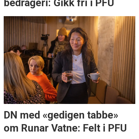
bedrageri: Gikk fri i PFU
DN med «gedigen tabbe»
om Runar Vatne: Felt i PFU