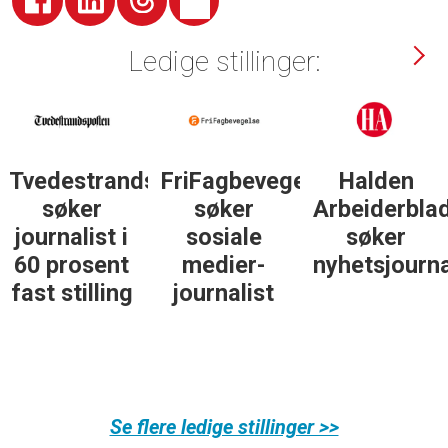
Ledige stillinger:
Tvedestrandsposten
FriFagbevegelse
Halden
søker
søker
Arbeiderbla
journalist i
sosiale
søker
60 prosent
medier-
nyhetsjourna
fast stilling
journalist
Se flere ledige stillinger >>