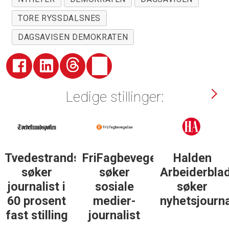
TORE RYSSDALSNES
DAGSAVISEN DEMOKRATEN
Ledige stillinger:
Tvedestrandsposten
FriFagbevegelse
Halden
søker
søker
Arbeiderbla
journalist i
sosiale
søker
60 prosent
medier-
nyhetsjourna
fast stilling
journalist