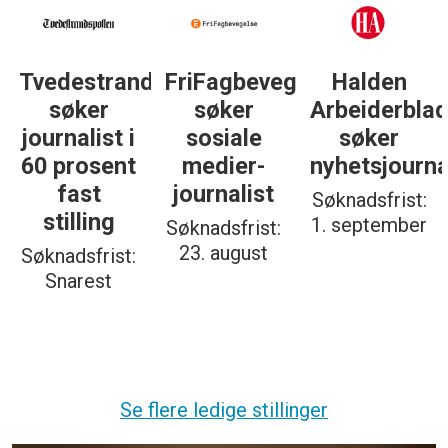
dsposten
FriFagbevegelse
Halden
Støttegrupp
søker
Arbeiderblad
25. juni
sosiale
søker
søker
medier-
nyhetsjournalist
journalist
journalist
Søknadsfrist:
Søknadsfrist:
1. september
19. august
Søknadsfrist:
23. august
Se flere ledige stillinger