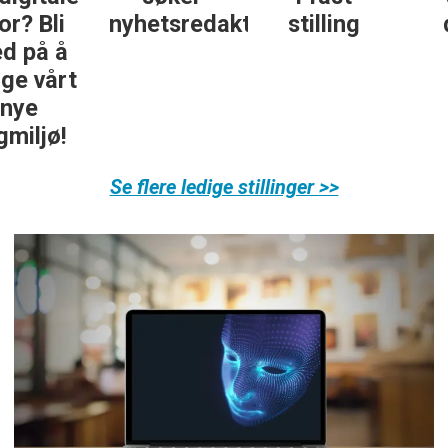
ør
stilling
daglig
økonomi
leder
Se flere ledige stillinger >>