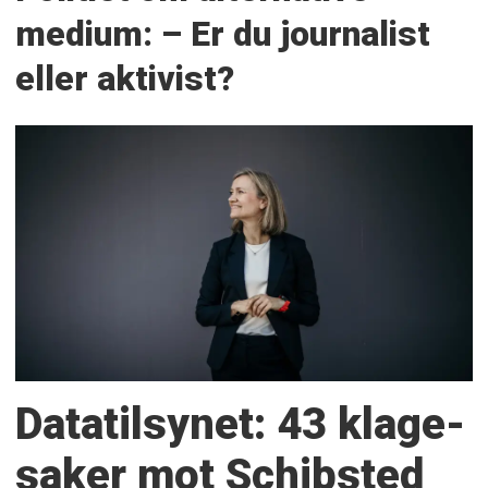
medium: – Er du journalist
eller aktivist?
Datatilsynet: 43 klage­
saker mot Schibsted