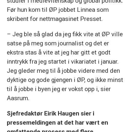
studier i medievitenskap og global politikk.
Før hun kom til ØP jobbet Linnea som
skribent for nettmagasinet Presset.
– Jeg ble så glad da jeg fikk vite at ØP ville
satse på meg som journalist og det er
ekstra stas å vite at jeg har gitt et godt
inntrykk fra jeg startet i vikariatet i januar.
Jeg gleder meg til å jobbe videre med den
dyktige og gode gjengen i ØP, og ikke minst
til å jobbe i byen jeg er vokst opp i, sier
Aasrum.
Sjefredaktør Eirik Haugen sier i
pressemeldingen at det har vært en
omfattende prosess med flere