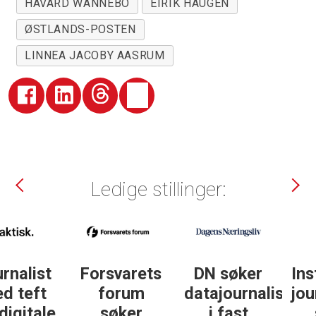
HÅVARD WANNEBO
EIRIK HAUGEN
ØSTLANDS-POSTEN
LINNEA JACOBY AASRUM
Ledige stillinger:
DN søker
Institutt for
DN søker
datajournalist
journalistikk
journalist in
i fast
søker
personlig