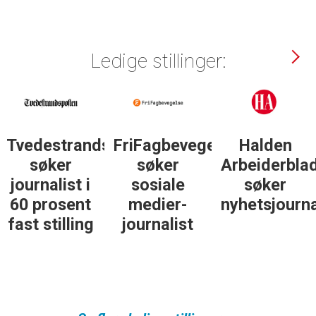
Ledige stillinger:
Tvedestrandsposten
FriFagbevegelse
Halden
søker
søker
Arbeiderbla
journalist i
sosiale
søker
60 prosent
medier-
nyhetsjourna
fast stilling
journalist