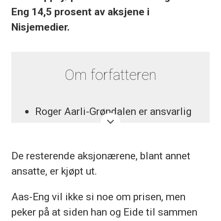
Eng 14,5 prosent av aksjene i
Nisjemedier.
Om forfatteren
Roger Aarli-Grøndalen er ansvarlig
redaktør i Journalisten. En stilling
han har hatt siden juni 2018.
De resterende aksjonærene, blant annet
Tidligere ansvarlig redaktør og
ansatte, er kjøpt ut.
administrerende direktør i Eidsvoll
Aas-Eng vil ikke si noe om prisen, men
Ullensaker Blad.
peker på at siden han og Eide til sammen
Har bakgrunn fra ulike