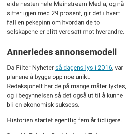
eide nesten hele Mainstream Media, og nå
lederstillinger i Egmont/
sitter igjen med 29 prosent, gir det i hvert
Hjemmet Mortensen, blant annet
fall en pekepinn om hvordan de to
redaktør i klikk.no, Foreldre & Barn
selskapene er blitt verdsatt mot hverandre.
og Mann.
Annerledes annonsemodell
Var på slutten av 90-tallet ansvarlig
redaktør i Bellona Magasin.
Da Filter Nyheter
så dagens lys i 2016
, var
Startet journalistkarrieren i
planene å bygge opp noe unikt.
Romerikes Blad.
Redaksjonelt har de på mange måter lyktes,
og i begynnelsen så det også ut til å kunne
bli en økonomisk suksess.
Historien startet egentlig fem år tidligere.