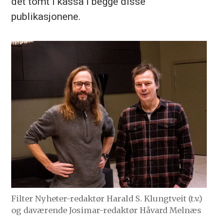
det tomt i kassa i begge disse
publikasjonene.
Filter Nyheter-redaktør Harald S. Klungtveit (t.v.)
og daværende Josimar-redaktør Håvard Melnæs