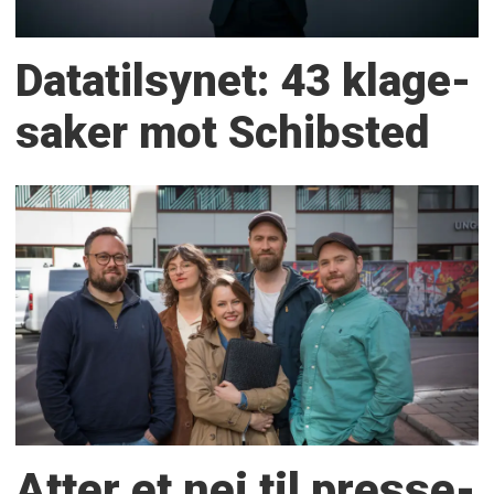
Datatilsynet: 43 klage­
saker mot Schibsted
Atter et nei til presse­