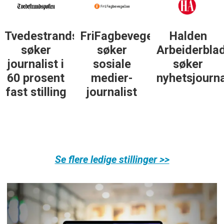
sposten
FriFagbevegelse
Halden
Støttegrupp
søker
Arbeiderblad
25. juni
sosiale
søker
søker
medier-
nyhetsjournalist
journalist
journalist
Se flere ledige stillinger >>