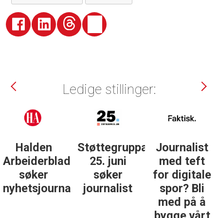
Ledige stillinger:
Støttegruppa
Journalist
Forsvarets
25. juni
med teft
forum
søker
for digitale
søker
ist
journalist
spor? Bli
nyhetsredak
med på å
bygge vårt