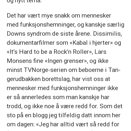
og nytt tema.
Det har vært mye snakk om men­nes­ker
med funk­sjons­hem­nin­ger, og kan­skje sær­lig
Downs syn­drom de sis­te åre­ne. Dis­si­mi­lis,
do­ku­men­tar­fil­mer som «Ka­bal i hjer­ter» og
«It’s Hard to be a Rock’n Rol­ler», Lars
Monsens fine «In­gen gren­ser», og ikke
minst TVNorge-se­ri­en om be­bo­er­ne i Tan­
ge­rud­bak­ken bo­retts­lag, har vist oss at
men­nes­ker med funk­sjons­hem­nin­ger ikke
er så an­ner­le­des som man kan­skje har
trodd, og ikke noe å være redd for. Som det
sto på en blogg jeg til­fel­dig datt inn­om her
om da­gen: «Jeg har all­tid vært så redd for