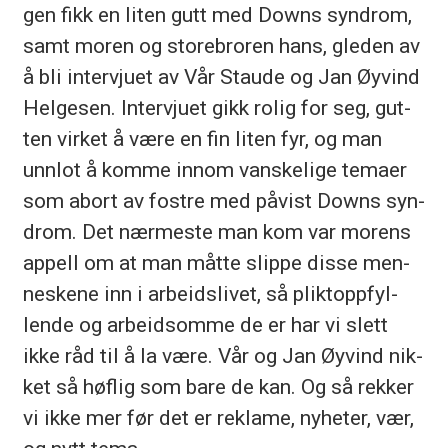
gen fikk en li­ten gutt med Downs syn­drom,
samt mo­ren og sto­re­bro­ren hans, gle­den av
å bli in­ter­vju­et av Vår Stau­de og Jan Øy­vind
Hel­ge­sen. In­ter­vju­et gikk ro­lig for seg, gut­
ten vir­ket å være en fin li­ten fyr, og man
unn­lot å kom­me inn­om van­ske­li­ge te­ma­er
som abort av fost­re med på­vist Downs syn­
drom. Det nær­mes­te man kom var mo­rens
ap­pell om at man måt­te slip­pe dis­se men­
nes­ke­ne inn i ar­beids­li­vet, så plikt­opp­fyl­
len­de og ar­beid­som­me de er har vi slett
ikke råd til å la være. Vår og Jan Øy­vind nik­
ket så høf­lig som bare de kan. Og så rek­ker
vi ikke mer før det er re­kla­me, ny­he­ter, vær,