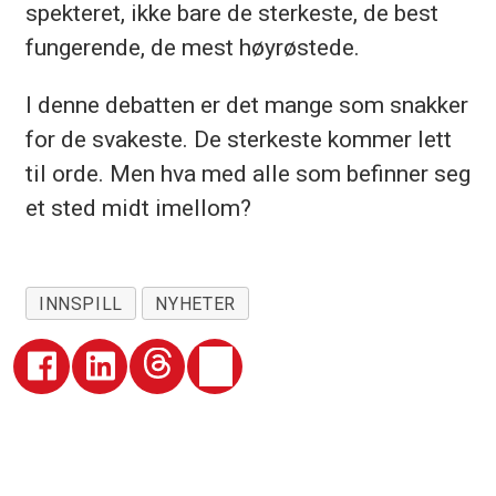
spek­te­ret, ikke bare de ster­kes­te, de best
fun­ge­ren­de, de mest høy­røs­te­de.
I den­ne de­bat­ten er det man­ge som snak­ker
for de sva­kes­te. De ster­kes­te kom­mer lett
til orde. Men hva med alle som be­fin­ner seg
et sted midt imel­lom?
INNSPILL
NYHETER