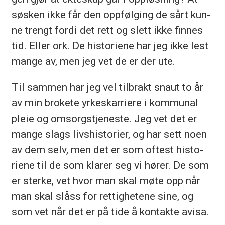
søs­ken ikke får den opp­føl­ging de sårt kun­
ne trengt for­di det rett og slett ikke fin­nes
tid. El­ler ork. De his­to­rie­ne har jeg ikke lest
man­ge av, men jeg vet de er der ute.
Til sam­men har jeg vel til­brakt snaut to år
av min bro­ke­te yr­kes­kar­rie­re i kom­mu­nal
pleie og om­sorgs­tje­nes­te. Jeg vet det er
man­ge slags livs­his­to­ri­er, og har sett noen
av dem selv, men det er som of­test his­to­
rie­ne til de som kla­rer seg vi hø­rer. De som
er ster­ke, vet hvor man skal møte opp når
man skal slåss for ret­tig­he­te­ne sine, og
som vet når det er på tide å kon­tak­te avi­sa.