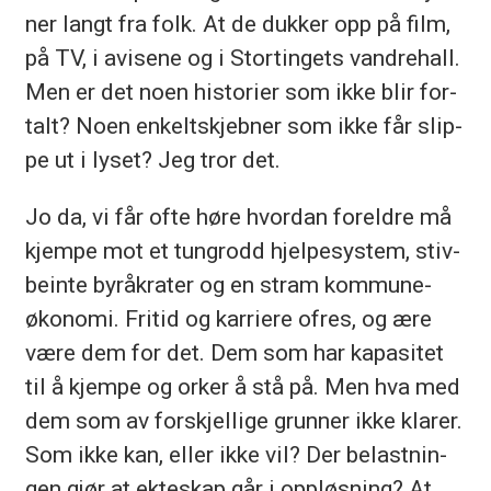
ner langt fra folk. At de duk­ker opp på film,
på TV, i avi­se­ne og i Stor­tin­gets vand­re­hall.
Men er det noen his­to­ri­er som ikke blir for­
talt? Noen en­kelt­skjeb­ner som ikke får slip­
pe ut i ly­set? Jeg tror det.
Jo da, vi får ofte høre hvor­dan for­eld­re må
kjem­pe mot et tung­rodd hjel­pe­sy­stem, stiv­
bein­te by­rå­kra­ter og en stram kom­mu­ne­
øko­no­mi. Fri­tid og kar­rie­re of­res, og ære
være dem for det. Dem som har ka­pa­si­tet
til å kjem­pe og or­ker å stå på. Men hva med
dem som av for­skjel­li­ge grun­ner ikke kla­rer.
Som ikke kan, el­ler ikke vil? Der be­last­nin­
gen gjør at ek­te­skap går i opp­løs­ning? At