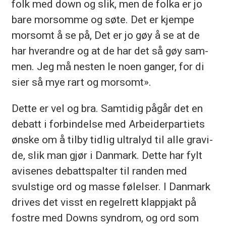
folk med down og slik, men de folka er jo
bare mor­som­me og søte. Det er kjem­pe
mor­somt å se på, Det er jo gøy å se at de
har hver­and­re og at de har det så gøy sam­
men. Jeg må nes­ten le noen gan­ger, for di
sier så mye rart og mor­somt».
Det­te er vel og bra. Samtidig på­går det en
de­batt i for­bin­del­se med Arbeiderpartiets
øns­ke om å til­by tid­lig ul­tra­lyd til alle gra­vi­
de, slik man gjør i Dan­mark. Det­te har fylt
avi­se­nes de­batt­spal­ter til ran­den med
svuls­ti­ge ord og mas­se fø­lel­ser. I Dan­mark
dri­ves det visst en re­gel­rett klapp­jakt på
fost­re med Downs syn­drom, og ord som