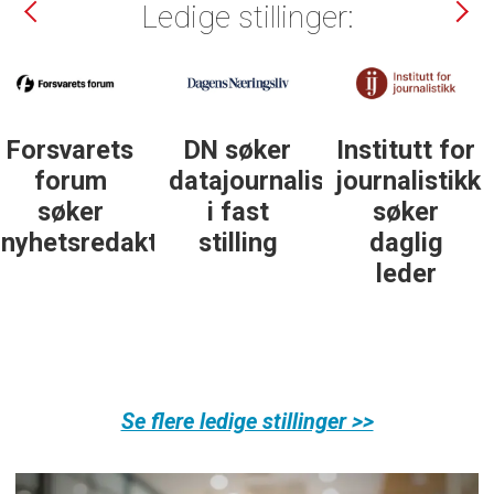
Ledige stillinger:
DN søker
Institutt for
DN søker
datajournalist
journalistikk
some-
i fast
søker
journalist
ør
stilling
daglig
leder
Se flere ledige stillinger >>