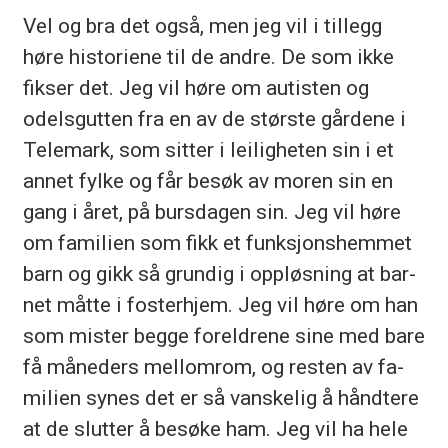
Vel og bra det også, men jeg vil i til­legg
høre his­to­rie­ne til de and­re. De som ikke
fik­ser det. Jeg vil høre om au­tis­ten og
odels­gut­ten fra en av de stør­ste går­de­ne i
Te­le­mark, som sit­ter i lei­lig­he­ten sin i et
an­net fyl­ke og får be­søk av mo­ren sin en
gang i året, på burs­da­gen sin. Jeg vil høre
om fa­mi­li­en som fikk et funk­sjons­hem­met
barn og gikk så grun­dig i opp­løs­ning at bar­
net måt­te i fos­ter­hjem. Jeg vil høre om han
som mis­ter beg­ge for­eld­re­ne sine med bare
få må­ne­ders mel­lom­rom, og res­ten av fa­
mi­li­en sy­nes det er så van­ske­lig å hånd­te­re
at de slut­ter å be­sø­ke ham. Jeg vil ha hele