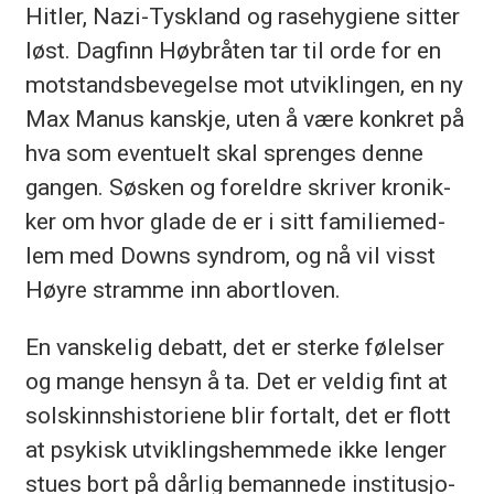
Hit­ler, Nazi-Tysk­land og ra­se­hy­gie­ne sit­ter
løst. Dag­finn Høy­brå­ten tar til orde for en
mot­stands­be­ve­gel­se mot ut­vik­lin­gen, en ny
Max Manus kan­skje, uten å være kon­kret på
hva som even­tu­elt skal spren­ges den­ne
gan­gen. Søs­ken og for­eld­re skri­ver kro­nik­
ker om hvor gla­de de er i sitt fa­mi­lie­med­
lem med Downs syn­drom, og nå vil visst
Høy­re stram­me inn abort­lo­ven.
En van­ske­lig de­batt, det er ster­ke fø­lel­ser
og man­ge hen­syn å ta. Det er vel­dig fint at
sol­skinns­his­to­rie­ne blir for­talt, det er flott
at psy­kisk ut­vik­lings­hem­me­de ikke len­ger
stu­es bort på dår­lig be­man­ne­de in­sti­tu­sjo­