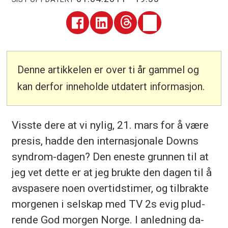
Denne artikkelen er over ti år gammel og
kan derfor inneholde utdatert informasjon.
Viss­te dere at vi ny­lig, 21. mars for å være
pre­sis, had­de den in­ter­na­sjo­na­le Downs
syn­drom-da­gen? Den enes­te grun­nen til at
jeg vet det­te er at jeg bruk­te den da­gen til å
av­spa­se­re noen over­tids­ti­mer, og til­brak­te
mor­ge­nen i sel­skap med TV 2s evig plud­
ren­de God mor­gen Nor­ge. I an­led­ning da­