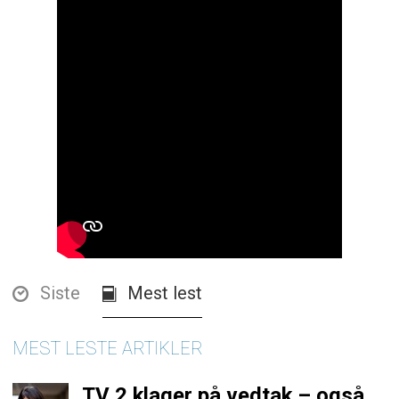
Siste
Mest lest
MEST LESTE ARTIKLER
TV 2 klager på vedtak – også