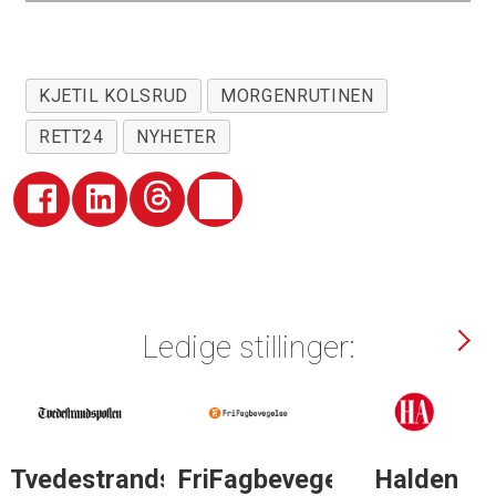
KJETIL KOLSRUD
MORGENRUTINEN
RETT24
NYHETER
Ledige stillinger:
lse
Halden
Støttegruppa
Journalist