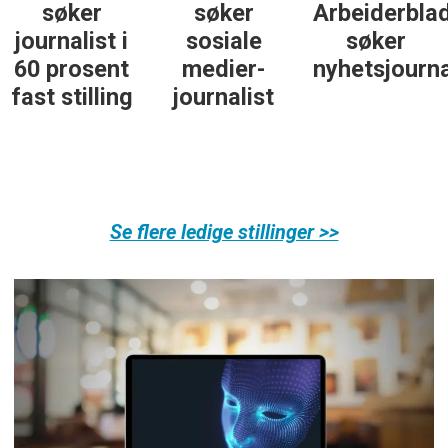
Arbeiderblad
25. juni
med teft
søker
søker
for digitale
nyhetsjournalist
journalist
spor? Bli
med på å
bygge vårt
nye
fagmiljø!
Se flere ledige stillinger >>