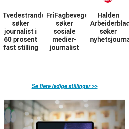
Tvedestrandsposten
FriFagbevegelse
Halden
søker
søker
Arbeiderbla
journalist i
sosiale
søker
60 prosent
medier-
nyhetsjourna
fast stilling
journalist
Se flere ledige stillinger >>