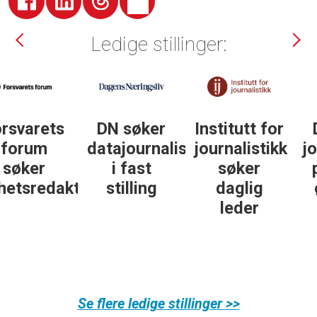
Ledige stillinger:
DN søker
Institutt for
DN søker
datajournalist
journalistikk
journalist in
i fast
søker
personlig
ør
stilling
daglig
økonomi
leder
Se flere ledige stillinger >>