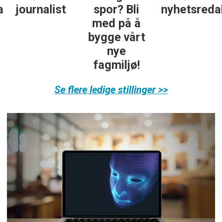
ist
journalist
spor? Bli
nyhetsredak
med på å
bygge vårt
nye
fagmiljø!
Se flere ledige stillinger >>