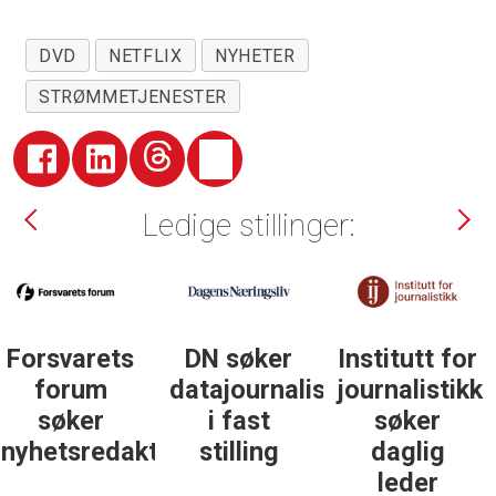
DVD
NETFLIX
NYHETER
STRØMMETJENESTER
Ledige stillinger:
DN søker
Institutt for
DN søker
datajournalist
journalistikk
some-
i fast
søker
journalist
ør
stilling
daglig
leder