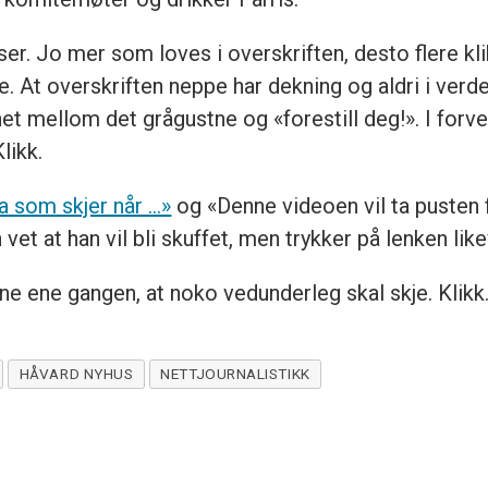
iser. Jo mer som loves i overskriften, desto flere kli
e. At overskriften neppe har dekning og aldri i verde
et mellom det grågustne og «forestill deg!». I forv
likk.
va som skjer når …»
og «Denne videoen vil ta pusten 
t at han vil bli skuffet, men trykker på lenken lik
ne ene gangen, at
noko vedunderleg skal skje. Klikk
HÅVARD NYHUS
NETTJOURNALISTIKK