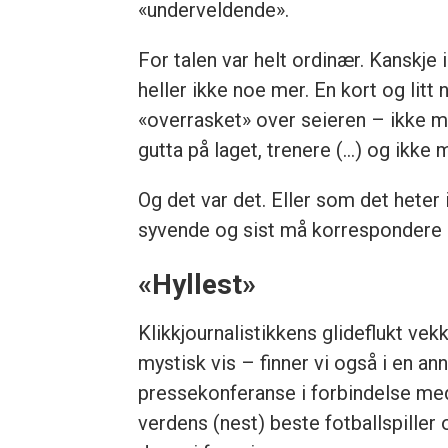
«underveldende».
For talen var helt ordinær. Kanskje
heller ikke noe mer. En kort og litt
«overrasket» over seieren – ikke mi
gutta på laget, trenere (…) og ikk
Og det var det. Eller som det heter 
syvende og sist må korrespondere m
«Hyllest»
Klikkjournalistikkens glideflukt v
mystisk vis – finner vi også i en 
pressekonferanse i forbindelse med 
verdens (nest) beste fotballspille