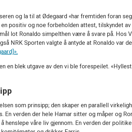
eren og la til at Ødegaard «har fremtiden foran seg 
en positiv og noe forbeholden attest, tilskyndet av
ål lot Ronaldo simpelthen være å svare på. Hos VG
gså NRK Sporten valgte å antyde at Ronaldo var den
gaard]».
n en blek utgave av den vi ble forespeilet. «Hylle
sipp
velsen som prinsipp; den skaper en parallell virkel
lys. En verden der hele Hamar sitter og måper og Ron
il å henslepe våre liv gjennom. En verden der politik
i komitémøter og drikker Farris.