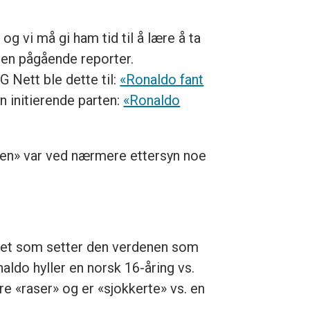
og vi må gi ham tid til å lære å ta
 en pågående reporter.
 Nett ble dette til:
«Ronaldo fant
 initierende parten:
«Ronaldo
sten» var ved nærmere ettersyn noe
ighet som setter den verdenen som
aldo hyller en norsk 16-åring vs.
ere «raser» og er «sjokkerte» vs. en