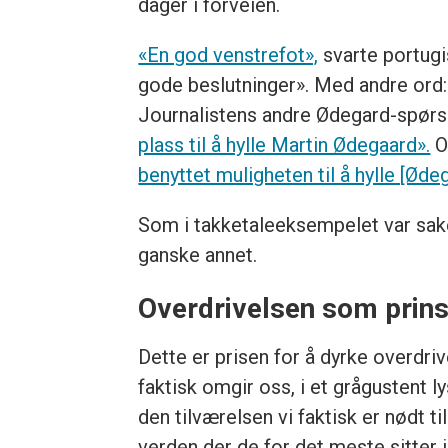
dager i forveien.
«En god venstrefot»,
svarte portugis
gode beslutninger». Med andre ord: 
Journalistens andre Ødegard-spørsm
plass til å hylle Martin Ødegaard».
O
benyttet muligheten til å hylle [Øde
Som i takketaleeksempelet var sake
ganske annet.
Overdrivelsen som prin
Dette er prisen for å dyrke overdri
faktisk omgir oss, i et grågustent 
den tilværelsen vi faktisk er nødt t
verden der de for det meste sitter 