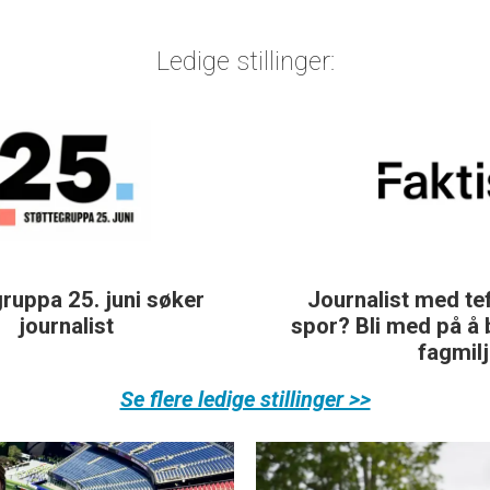
Ledige stillinger:
Journalist med teft for digitale
spor? Bli med på å bygge vårt nye
fagmiljø!
Se flere ledige stillinger >>