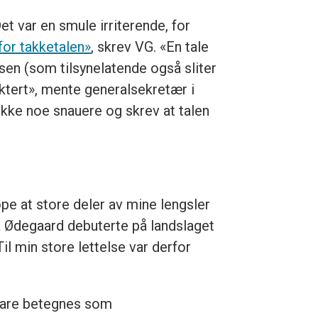
et var en smule irriterende, for
for takketalen»
, skrev VG. «En tale
isen (som tilsynelatende også sliter
ektert», mente generalsekretær i
 ikke noe snauere og skrev at talen
øpe at store deler av mine lengsler
Da Ødegaard debuterte på landslaget
il min store lettelse var derfor
 bare betegnes som