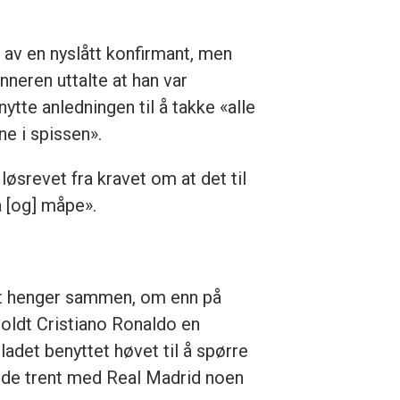
n av en nyslått konfirmant, men
nneren uttalte at han var
tte anledningen til å takke «alle
e i spissen».
løsrevet fra kravet om at det til
å [og] måpe».
het henger sammen, om enn på
oldt Cristiano Ronaldo en
ladet benyttet høvet til å spørre
adde trent med Real Madrid noen