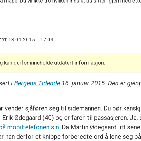
måpe. Du vil ikke tro hvilken innsikt du sitter igjen med ette
18.01.2015 - 17:03
ERT
og kan derfor inneholde utdatert informasjon.
sert i
Bergens Tidende
16. januar 2015. Den er gjen
vender sjåføren seg til sidemannen. Du bør kanskje 
s Erik Ødegaard (40) og er faren til passasjeren. Ja,
 på mobiltelefonen sin
. Da Martin Ødegaard litt sene
r han derfor et knippe forberedte ord å lene seg på