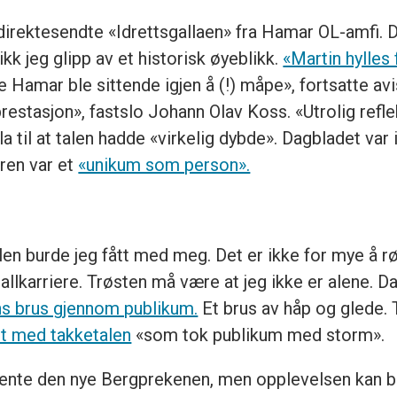
 direktesendte «Idrettsgallaen» fra Hamar OL-amfi. D
kk jeg glipp av et historisk øyeblikk.
«Martin hylles 
e Hamar ble sittende igjen å (!) måpe», fortsatte av
restasjon», fastslo Johann Olav Koss. «Utrolig refl
a til at talen hadde «virkelig dybde». Dagbladet var
ren var et
«unikum som person».
alen burde jeg fått med meg. Det er ikke for mye å r
ballkarriere. Trøsten må være at jeg ikke er alene. 
ns brus gjennom publikum.
Et brus av håp og glede. T
et med takketalen
«som tok publikum med storm».
orvente den nye Bergprekenen, men opplevelsen kan