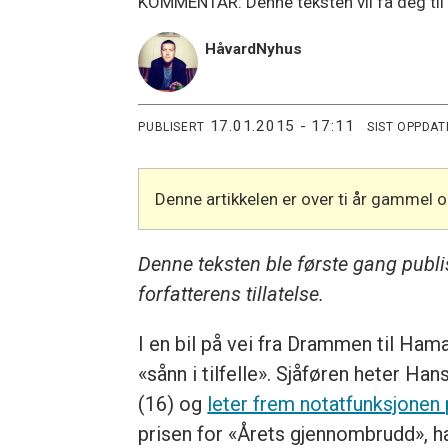
KOMMENTAR: Denne teksten vil få deg til å 
Håvard
Nyhus
17.01.2015 - 17:11
PUBLISERT
SIST OPPDAT
Denne artikkelen er over ti år gammel 
Denne teksten ble første gang publi
forfatterens tillatelse.
I en bil på vei
fra Drammen til Hamar 
«sånn i tilfelle». Sjåføren heter Han
(16) og
leter frem notatfunksjonen
prisen for «Årets gjennombrudd», ha