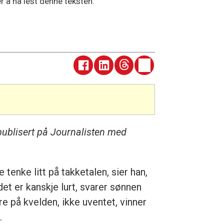
r å ha lest denne teksten.
publisert på Journalisten med
tenke litt på takketalen, sier han,
 det er kanskje lurt, svarer sønnen
re på kvelden, ikke uventet, vinner
.