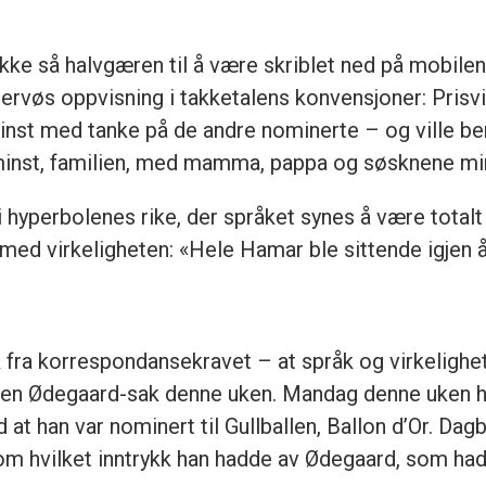
 ikke så halvgæren til å være skriblet ned på mobile
 nervøs oppvisning i takketalens konvensjoner: Prisvi
nst med tanke på de andre nominerte – og ville beny
e minst, familien, med mamma, pappa og søsknene min
i hyperbolenes rike, der språket synes å være totalt 
ed virkeligheten: «Hele Hamar ble sittende igjen 
ekk fra korrespondansekravet – at språk og virkelig
annen Ødegaard-sak denne uken. Mandag denne uken h
at han var nominert til Gullballen,
Ballon d’Or. Dagb
r om hvilket inntrykk han hadde av Ødegaard, som h