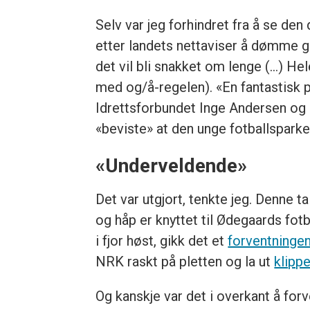
Selv var jeg forhindret fra å se den
etter landets nettaviser å dømme gi
det vil bli snakket om lenge (…) Hel
med og/å-regelen). «En fantastisk p
Idrettsforbundet Inge Andersen og l
«beviste» at den unge fotballsparke
«Underveldende»
Det var utgjort, tenkte jeg. Denne t
og håp er knyttet til Ødegaards fot
i fjor høst, gikk det et
forventninge
NRK raskt på pletten og la ut
klipp
Og kanskje var det i overkant å f