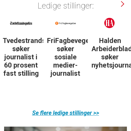
Ledige stillinger:
Tvedestrandsposten
FriFagbevegelse
Halden
søker
søker
Arbeiderbla
journalist i
sosiale
søker
60 prosent
medier-
nyhetsjourna
fast stilling
journalist
Se flere ledige stillinger >>