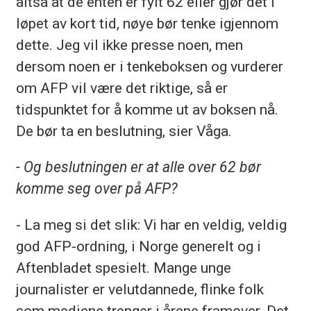
altså at de enten er fylt 62 eller gjør det i
løpet av kort tid, nøye bør tenke igjennom
dette. Jeg vil ikke presse noen, men
dersom noen er i tenkeboksen og vurderer
om AFP vil være det riktige, så er
tidspunktet for å komme ut av boksen nå.
De bør ta en beslutning, sier Våga.
- Og beslutningen er at alle over 62 bør
komme seg over på AFP?
- La meg si det slik: Vi har en veldig, veldig
god AFP-ordning, i Norge generelt og i
Aftenbladet spesielt. Mange unge
journalister er velutdannede, flinke folk
som mediene trenger i årene framover. Det