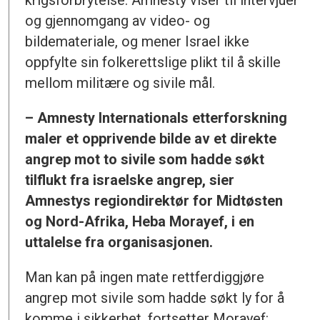
krigsforbrytelse. Amnesty viser til intervjuer
og gjennomgang av video- og
bildemateriale, og mener Israel ikke
oppfylte sin folkerettslige plikt til å skille
mellom militære og sivile mål.
– Amnesty Internationals etterforskning
maler et opprivende bilde av et direkte
angrep mot to sivile som hadde søkt
tilflukt fra israelske angrep, sier
Amnestys regiondirektør for Midtøsten
og Nord-Afrika, Heba Morayef, i en
uttalelse fra organisasjonen.
Man kan på ingen mate rettferdiggjøre
angrep mot sivile som hadde søkt ly for å
komme i sikkerhet, fortsetter Morayef: