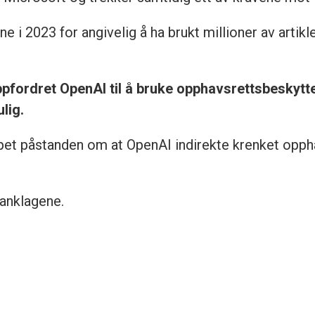
i 2023 for angivelig å ha brukt millioner av artikler 
pfordret OpenAI til å bruke opphavsrettsbeskyttet
lig.
et påstanden om at OpenAI indirekte krenket oppha
anklagene.