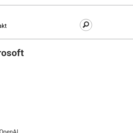
akt
rosoft
 OpenAI.