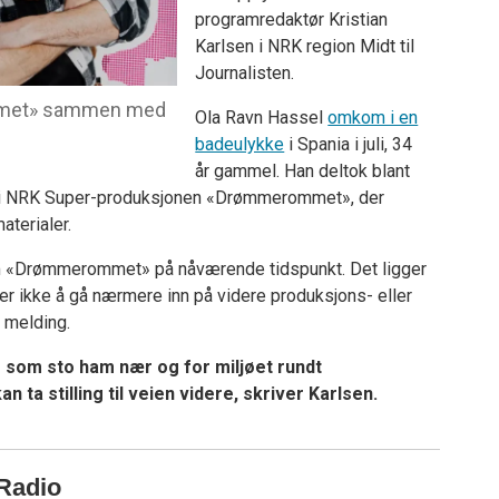
programredaktør Kristian
Karlsen i NRK region Midt til
Journalisten.
mmet» sammen med
Ola Ravn Hassel
omkom i en
badeulykke
i Spania i juli, 34
år gammel. Han deltok blant
i NRK Super-produksjonen «Drømmerommet», der
terialer.
om «Drømmerommet» på nåværende tidspunkt. Det ligger
ker ikke å gå nærmere inn på videre produksjons- eller
n melding.
e som sto ham nær og for miljøet rundt
n ta stilling til veien videre, skriver Karlsen.
 Radio