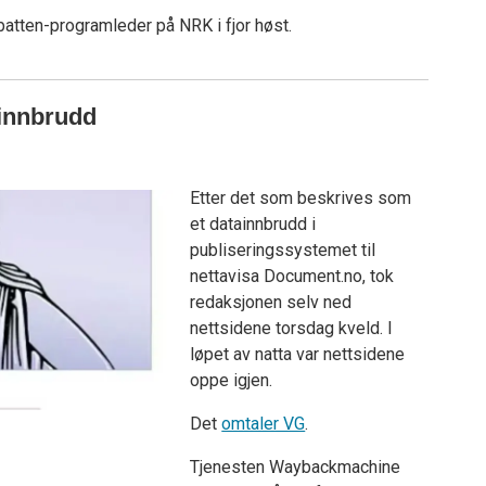
tten-programleder på NRK i fjor høst.
ainnbrudd
Etter det som beskrives som
et datainnbrudd i
publiseringssystemet til
nettavisa Document.no, tok
redaksjonen selv ned
nettsidene torsdag kveld. I
løpet av natta var nettsidene
oppe igjen.
Det
omtaler VG
.
Tjenesten Waybackmachine