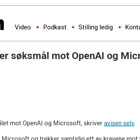
Video
Podkast
Stilling ledig
Kont
er søksmål mot OpenAI og Mic
let mot OpenAI og Microsoft, skriver
avisen selv
.
 Microsoft og trekker samtidig ett av kravene mot