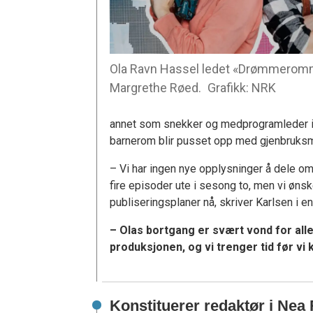
Ola Ravn Hassel ledet «Drømmero
Margrethe Røed.
Grafikk: NRK
annet som snekker og medprogramleder 
barnerom blir pusset opp med gjenbruksma
– Vi har ingen nye opplysninger å dele 
fire episoder ute i sesong to, men vi øns
publiseringsplaner nå, skriver Karlsen i e
– Olas bortgang er svært vond for all
produksjonen, og vi trenger tid før vi ka
Konstituerer redaktør i Nea