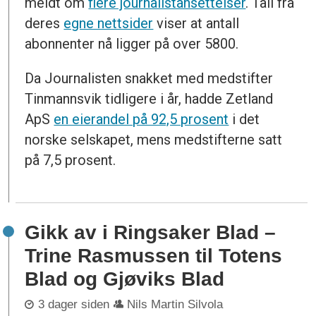
meldt om
flere journalistansettelser
. Tall fra
deres
egne nettsider
viser at antall
abonnenter nå ligger på over 5800.
Da Journalisten snakket med medstifter
Tinmannsvik tidligere i år, hadde Zetland
ApS
en eierandel på 92,5 prosent
i det
norske selskapet, mens medstifterne satt
på 7,5 prosent.
Gikk av i Ringsaker Blad –
Trine Rasmussen til Totens
Blad og Gjøviks Blad
3 dager siden
Nils Martin Silvola