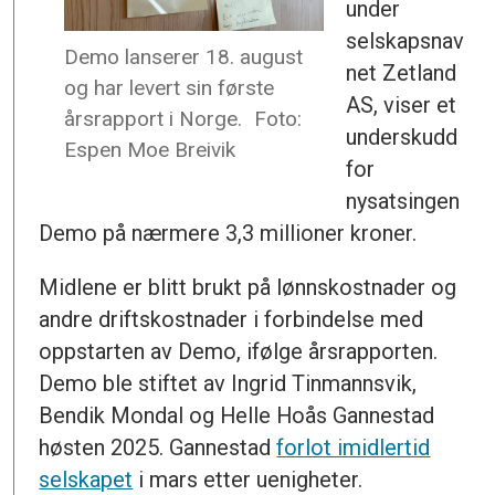
under
selskapsnav
Demo lanserer 18. august
net Zetland
og har levert sin første
AS, viser et
årsrapport i Norge.
Foto:
underskudd
Espen Moe Breivik
for
nysatsingen
Demo på nærmere 3,3 millioner kroner.
Midlene er blitt brukt på lønnskostnader og
andre driftskostnader i forbindelse med
oppstarten av Demo, ifølge årsrapporten.
Demo ble stiftet av Ingrid Tinmannsvik,
Bendik Mondal og Helle Hoås Gannestad
høsten 2025. Gannestad
forlot imidlertid
selskapet
i mars etter uenigheter.