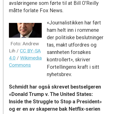
avsløringene som førte til at Bill O'Reilly
måtte forlate Fox News.
«Journalistikken har ført
ham helt inn i rommene
der politiske beslutninger
Foto: Andrew
tas, makt utfordres og
Lih /
CC BY-SA
sannheten forsøkes
4.0
/
Wikimedia
kontrollert», skriver
Commons
Fortellingens kraft i sitt
nyhetsbrev.
Schmidt har også skrevet bestselgeren
«
Donald Trump v. The United States:
Inside the Struggle to Stop a President
»
og er en av skaperne bak Netflix-serien