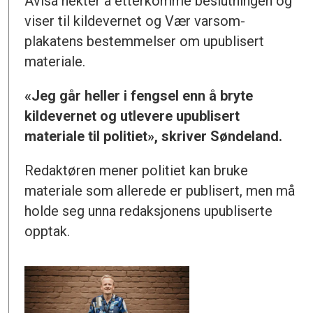
Avisa nekter å etterkomme beslutningen og
viser til kildevernet og Vær varsom-
plakatens bestemmelser om upublisert
materiale.
«Jeg går heller i fengsel enn å bryte
kildevernet og utlevere upublisert
materiale til politiet», skriver Søndeland.
Redaktøren mener politiet kan bruke
materiale som allerede er publisert, men må
holde seg unna redaksjonens upubliserte
opptak.