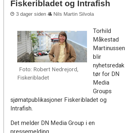
Fiskeribladet og Intrafish
3 dager siden
Nils Martin Silvola
Torhild
Måkestad
Martinussen
blir
nyhetsredak
Foto: Robert Nedrejord,
tør for DN
Fiskeribladet
Media
Groups
sjømatpublikasjoner Fiskeribladet og
Intrafish.
Det melder DN Media Group i en
pressemelding.