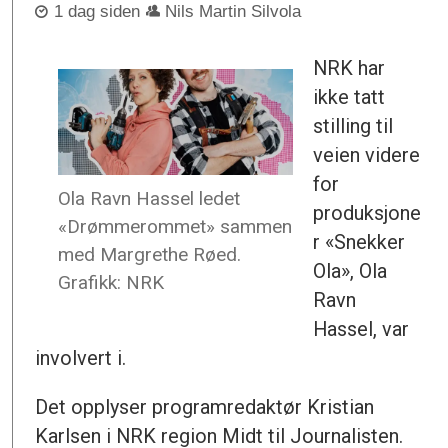
1 dag siden
Nils Martin Silvola
NRK har
ikke tatt
stilling til
veien videre
for
Ola Ravn Hassel ledet
produksjone
«Drømmerommet» sammen
r «Snekker
med Margrethe Røed.
Ola», Ola
Grafikk: NRK
Ravn
Hassel, var
involvert i.
Det opplyser programredaktør Kristian
Karlsen i NRK region Midt til Journalisten.