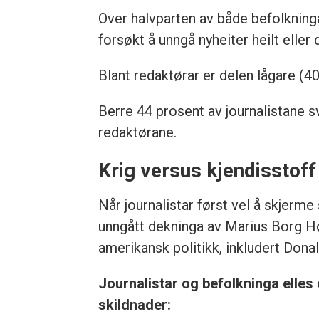
Over halvparten av både befolkninga 
forsøkt å unngå nyheiter heilt eller 
Blant redaktørar er delen lågare (4
Berre 44 prosent av journalistane sv
redaktørane.
Krig versus kjendisstoff
Når journalistar først vel å skjerm
unngått dekninga av Marius Borg Hø
amerikansk politikk, inkludert Don
Journalistar og befolkninga elles
skildnader: