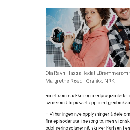
Ola Ravn Hassel ledet «Drømmero
Margrethe Røed.
Grafikk: NRK
annet som snekker og medprogramleder 
barnerom blir pusset opp med gjenbruksma
– Vi har ingen nye opplysninger å dele 
fire episoder ute i sesong to, men vi øns
publiseringsplaner nå, skriver Karlsen i e