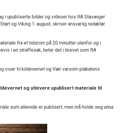
slag i upubliserte bilder og videoer hos RA Stavanger
tart og Viking 1. august, skriver ansvarlig redaktør
teriale fra et tidsrom på 20 minutter utenfor og i
evis i en straffesak, heter det i brevet som RA
g viser til kildevernet og Vær varsom-plakatens
ildevernet og utlevere upublisert materiale til
riale som allerede er publisert, men må holde seg unna