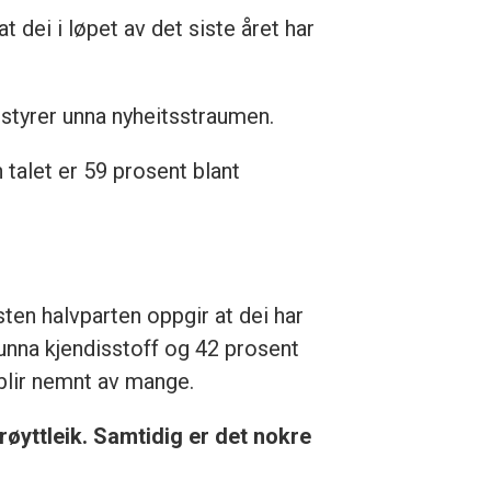
 dei i løpet av det siste året har
r styrer unna nyheitsstraumen.
 talet er 59 prosent blant
sten halvparten oppgir at dei har
unna kjendisstoff og 42 prosent
blir nemnt av mange.
øyttleik. Samtidig er det nokre