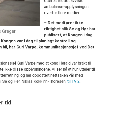
etter at Slottet avviste
ambulanse-opplysningen
overfor flere medier.
– Det medfører ikke
riktighet slik Se og Hør har
s Greger
publisert, at Kongen i dag
. Kongen var i dag til planlagt kontroll og
en bil, har Guri Varpe, kommunikasjonssjef ved Det
sjonssjef Guri Varpe med at kong Harald var brakt til
 ikke disse opplysningene. Vi ser nå at hun uttaler til
il etterretning, og har oppdatert nettsaken vår med
r i Se og Hør, Niklas Kokkinn-Thoresen,
til TV 2
.
r tid