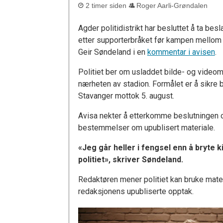
2 timer siden
Roger Aarli-Grøndalen
Agder politidistrikt har besluttet å ta be
etter supporterbråket før kampen mellom S
Geir Søndeland i en
kommentar i avisen
.
Politiet ber om usladdet bilde- og videoma
nærheten av stadion. Formålet er å sikre b
Stavanger mottok 5. august.
Avisa nekter å etterkomme beslutningen o
bestemmelser om upublisert materiale.
«Jeg går heller i fengsel enn å bryte k
politiet», skriver Søndeland.
Redaktøren mener politiet kan bruke mate
redaksjonens upubliserte opptak.