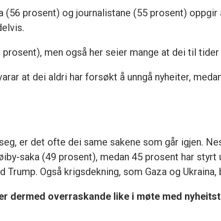
(56 prosent) og journalistane (55 prosent) oppgir at
delvis.
0 prosent), men også her seier mange at dei til tide
arar at dei aldri har forsøkt å unngå nyheiter, medan
e seg, er det ofte dei same sakene som går igjen. Ne
iby-saka (49 prosent), medan 45 prosent har styrt 
ald Trump. Også krigsdekning, som Gaza og Ukraina, 
 er dermed overraskande like i møte med nyheitstr