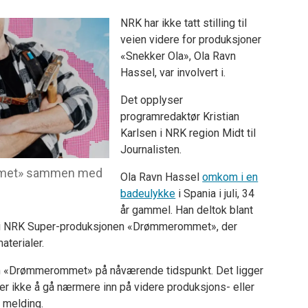
NRK har ikke tatt stilling til
veien videre for produksjoner
«Snekker Ola», Ola Ravn
Hassel, var involvert i.
Det opplyser
programredaktør Kristian
Karlsen i NRK region Midt til
Journalisten.
mmet» sammen med
Ola Ravn Hassel
omkom i en
badeulykke
i Spania i juli, 34
år gammel. Han deltok blant
i NRK Super-produksjonen «Drømmerommet», der
terialer.
om «Drømmerommet» på nåværende tidspunkt. Det ligger
ker ikke å gå nærmere inn på videre produksjons- eller
n melding.