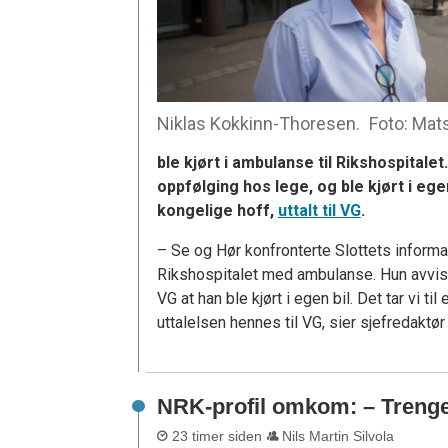
Niklas Kokkinn-Thoresen.
Foto: Mat
ble kjørt i ambulanse til Rikshospitalet
oppfølging hos lege, og ble kjørt i eg
kongelige hoff,
uttalt til VG
.
– Se og Hør konfronterte Slottets informa
Rikshospitalet med ambulanse. Hun avviste
VG at han ble kjørt i egen bil. Det tar vi t
uttalelsen hennes til VG, sier sjefredaktø
NRK-profil omkom: – Trenge
23 timer siden
Nils Martin Silvola