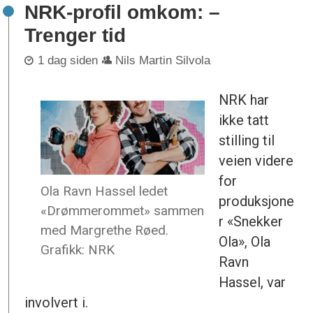
NRK-profil omkom: –
Trenger tid
1 dag siden
Nils Martin Silvola
NRK har
ikke tatt
stilling til
veien videre
for
Ola Ravn Hassel ledet
produksjone
«Drømmerommet» sammen
r «Snekker
med Margrethe Røed.
Ola», Ola
Grafikk: NRK
Ravn
Hassel, var
involvert i.