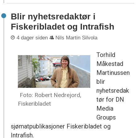
Blir nyhetsredaktør i
Fiskeribladet og Intrafish
4 dager siden
Nils Martin Silvola
Torhild
Måkestad
Martinussen
blir
nyhetsredak
Foto: Robert Nedrejord,
tør for DN
Fiskeribladet
Media
Groups
sjømatpublikasjoner Fiskeribladet og
Intrafish.