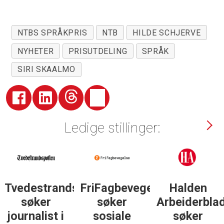
NTBS SPRÅKPRIS
NTB
HILDE SCHJERVE
NYHETER
PRISUTDELING
SPRÅK
SIRI SKAALMO
Ledige stillinger:
Tvedestrandsposten
FriFagbevegelse
Halden
søker
søker
Arbeiderbla
journalist i
sosiale
søker