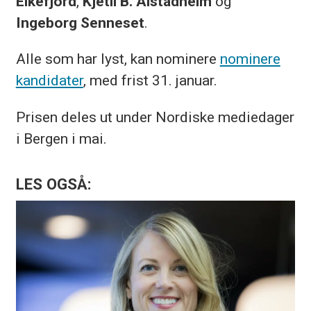
Eikefjord
,
Kjetil B. Alstadheim
og
Ingeborg Senneset
.
Alle som har lyst, kan nominere
nominere
kandidater
, med frist 31. januar.
Prisen deles ut under Nordiske mediedager
i Bergen i mai.
LES OGSÅ: