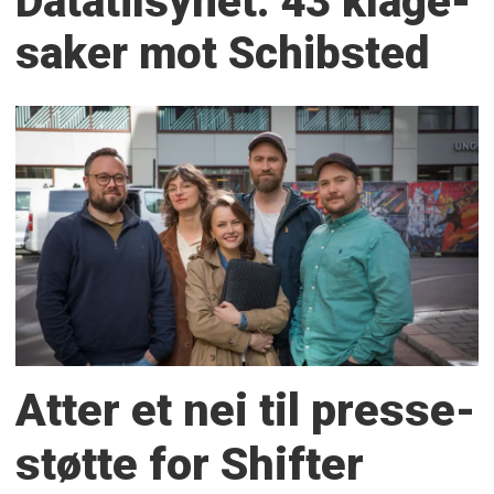
Datatilsynet: 43 klage­
saker mot Schibsted
Atter et nei til presse­
støtte for Shifter