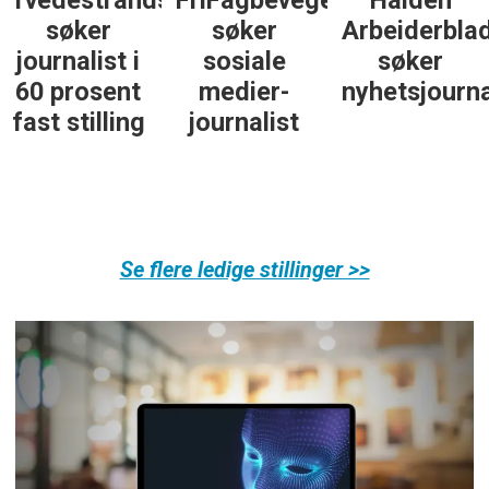
Tvedestrandsposten
FriFagbevegelse
Halden
søker
søker
Arbeiderbla
journalist i
sosiale
søker
60 prosent
medier-
nyhetsjourna
fast stilling
journalist
Se flere ledige stillinger >>