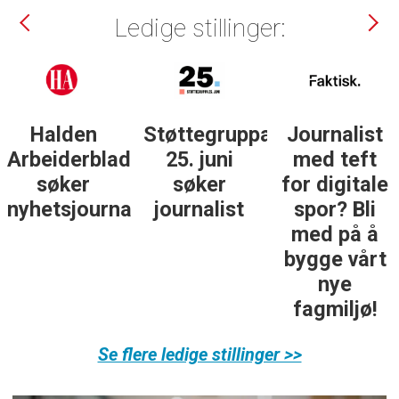
Ledige stillinger:
a
Journalist
Forsvarets
DN søker
med teft
forum
datajournali
for digitale
søker
i fast
spor? Bli
nyhetsredaktør
stilling
med på å
bygge vårt
nye
fagmiljø!
Se flere ledige stillinger >>