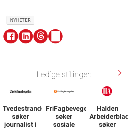
NYHETER
Ledige stillinger:
Tvedestrandsposten
FriFagbevegelse
Halden
søker
søker
Arbeiderbla
journalist i
sosiale
søker