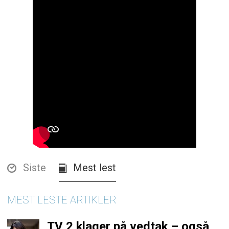
Siste
Mest lest
MEST LESTE ARTIKLER
TV 2 klager på vedtak – også