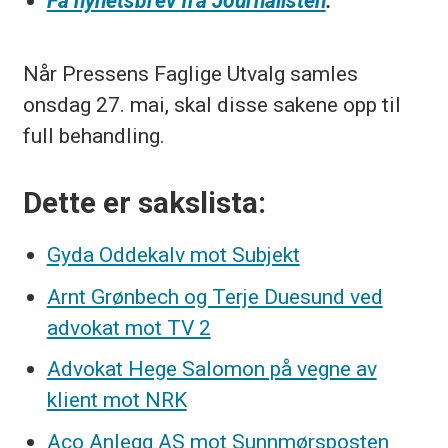
Få nyhetsbrev fra Journalisten
.
Når Pressens Faglige Utvalg samles
onsdag 27. mai, skal disse sakene opp til
full behandling.
Dette er sakslista:
Gyda Oddekalv mot Subjekt
Arnt Grønbech og Terje Duesund ved
advokat mot TV 2
Advokat Hege Salomon på vegne av
klient mot NRK
Aco Anlegg AS mot Sunnmørsposten