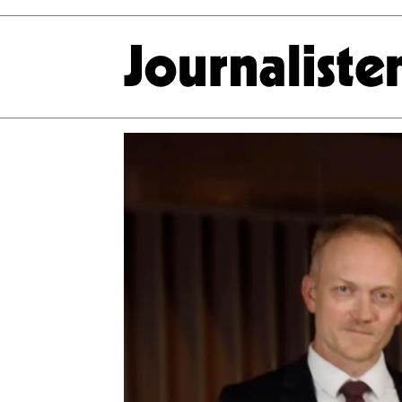
Tag:
414