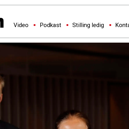
Video
Podkast
Stilling ledig
Kont