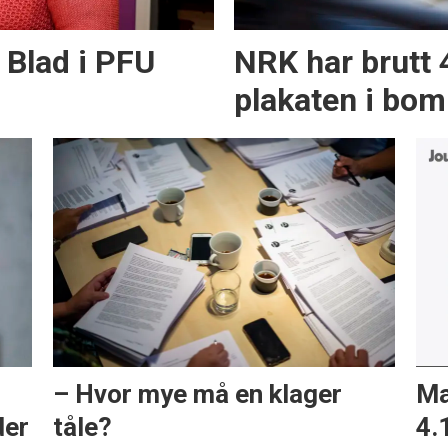
 Blad i PFU
NRK har brutt 
plakaten i bo
– Hvor mye må en klager
Ma
der
tåle?
4.