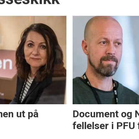
nen ut på
Document og N
fellelser i PFU