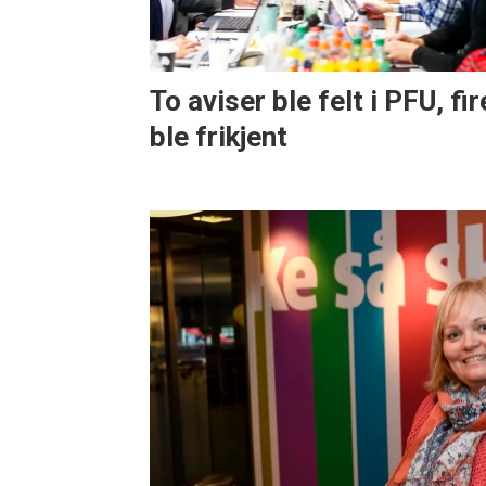
To aviser ble felt i PFU, fir
ble frikjent