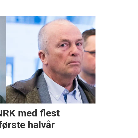
RK med flest
 første halvår