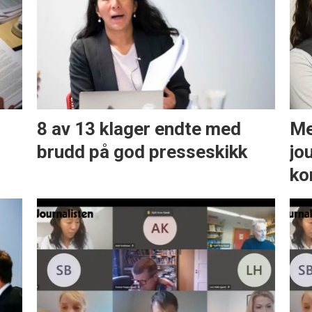
8 av 13 klager endte med
Me
brudd på god presseskikk
jo
ko