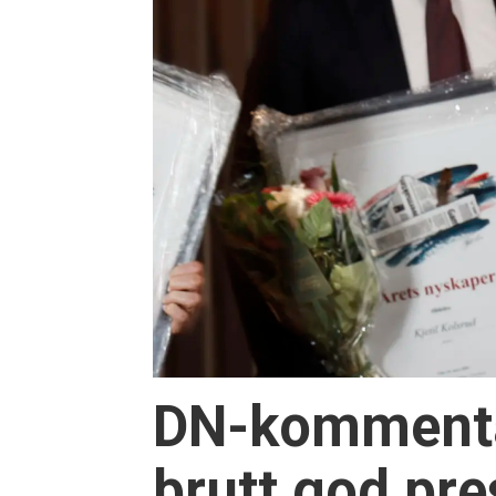
DN-kommentat
brutt god pr