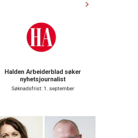
Halden Arbeiderblad søker
Støttegru
nyhetsjournalist
Søknadsfrist: 1. september
Søknads