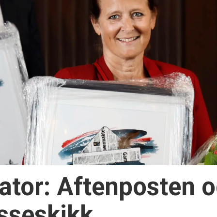
or: Aftenposten o
esseskikk