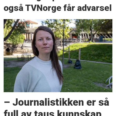
også TVNorge får advarsel
– Journalistikken er så
full av taus kunnskap