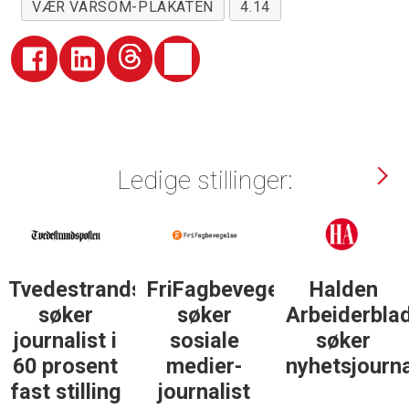
VÆR VARSOM-PLAKATEN
4.14
Ledige stillinger:
Tvedestrandsposten
FriFagbevegelse
Halden
søker
søker
Arbeiderbla
journalist i
sosiale
søker
60 prosent
medier-
nyhetsjourna
fast stilling
journalist