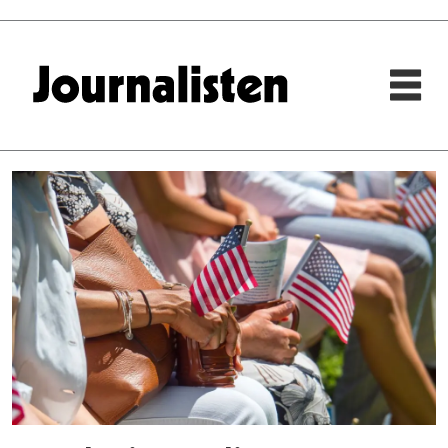
Tag:
nmd