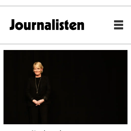
Tag:
olav
njaastad