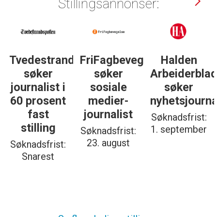
Stillingsannonser:
Tvedestrandsposten
FriFagbevegelse
Halden
søker
søker
Arbeiderbla
journalist i
sosiale
søker
60 prosent
medier-
nyhetsjourna
fast
journalist
Søknadsfrist:
stilling
1. september
Søknadsfrist:
23. august
Søknadsfrist:
Snarest