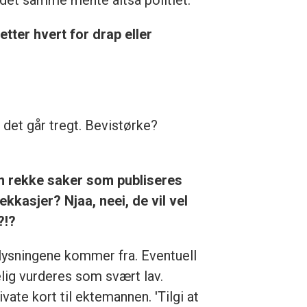
g det samme mente altså politiet.
tter hvert for drap eller
t det går tregt. Bevistørke?
 En rekke saker som publiseres
ekkasjer? Njaa, neei, de vil vel
?!?
lysningene kommer fra. Eventuell
lig vurderes som svært lav.
ivate kort til ektemannen. 'Tilgi at