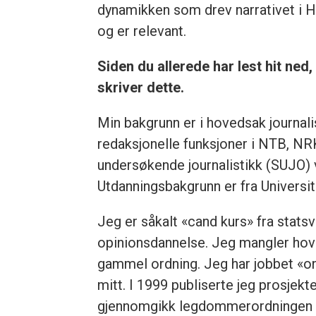
dynamikken som drev narrativet i Ha
og er relevant.
Siden du allerede har lest hit ned
skriver dette.
Min bakgrunn er i hovedsak journalis
redaksjonelle funksjoner i NTB, NR
undersøkende journalistikk (SUJO) v
Utdanningsbakgrunn er fra Universite
Jeg er såkalt «cand kurs» fra stats
opinionsdannelse. Jeg mangler hove
gammel ordning. Jeg har jobbet «on
mitt. I 1999 publiserte jeg prosjek
gjennomgikk legdommerordningen sl