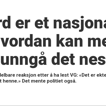
d er et nasjon
Hvordan kan m
å unngå det ne
lbare reaksjon etter å ha lest VG: «Det er ekt
pt henne.» Det mente politiet også.