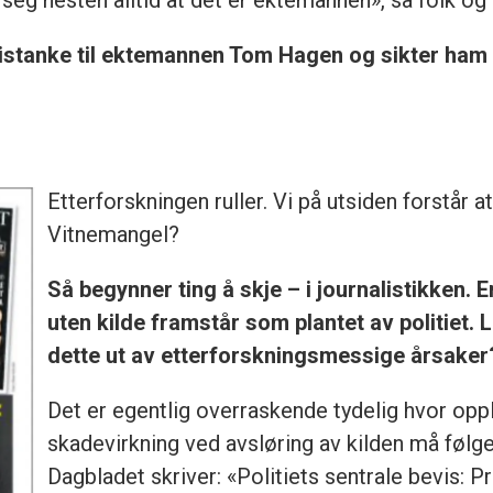
et seg nesten alltid at det er ektemannen», sa folk o
 mistanke til ektemannen Tom Hagen og sikter ham e
Etterforskningen ruller. Vi på utsiden forstår a
Vitnemangel?
Så begynner ting å skje – i journalistikken.
uten kilde framstår som plantet av politiet. L
dette ut av etterforskningsmessige årsaker
Det er egentlig overraskende tydelig hvor opp
skadevirkning ved avsløring av kilden må følge
Dagbladet skriver: «Politiets sentrale bevis: Pr