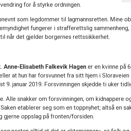
ovendring for å styrke ordningen.
ppnevnt som legdommer til lagmannsretten. Mine obs
alemyndighet fungerer i strafferettslig sammenheng, 
til når det gjelder borgernes rettssikkerhet.
k.
Anne-Elisabeth Falkevik Hagen
er en kvinne på 6
ller at hun har forsvunnet fra sitt hjem i Sloraveien
t 9. januar 2019. Forsvinningen skjedde ti uker tidl
te. Alle snakker om forsvinningen, om kidnappere og
h. Saken etablerer seg som en toppnyhet; altså en sa
og gjerne oppslag på fronten/forsiden.