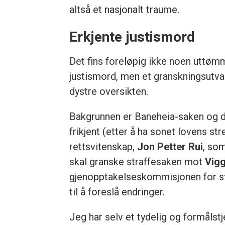
altså et nasjonalt traume.
Erkjente justismord
Det fins foreløpig ikke noen uttømm
justismord, men et granskningsutvalg
dystre oversikten.
Bakgrunnen er Baneheia-saken og 
frikjent (etter å ha sonet lovens str
rettsvitenskap,
Jon Petter Rui
, so
skal granske straffesaken mot
Vigg
gjenopptakelses­kommisjonen for s
til å foreslå endringer.
Jeg har selv et tydelig og formålstj