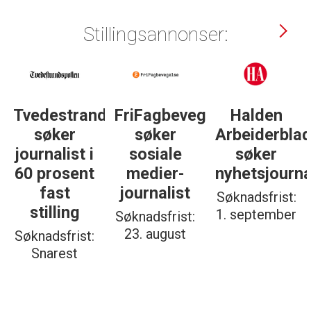
Stillingsannonser:
Tvedestrandsposten
FriFagbevegelse
Halden
søker
søker
Arbeiderbla
journalist i
sosiale
søker
60 prosent
medier-
nyhetsjourna
fast
journalist
Søknadsfrist:
stilling
1. september
Søknadsfrist:
23. august
Søknadsfrist:
Snarest