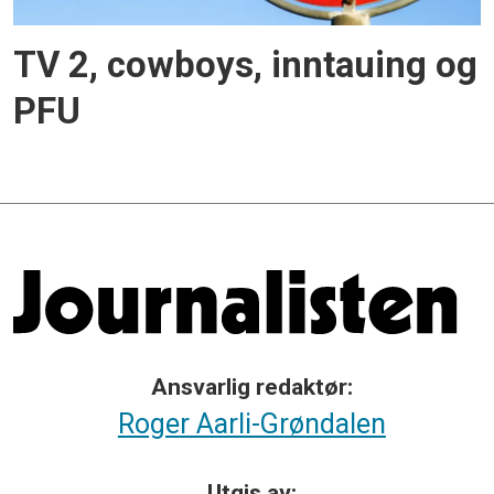
TV 2, cowboys, inntauing og
PFU
Ansvarlig redaktør:
Roger Aarli-Grøndalen
Utgis av: