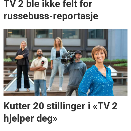
TV 2 ble ikke felt for
russebuss-reportasje
Kutter 20 stillinger i «TV 2
hjelper deg»