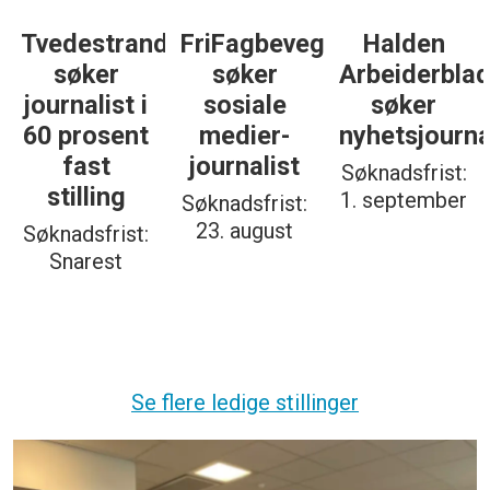
Tvedestrandsposten
FriFagbevegelse
Halden
søker
søker
Arbeiderbla
journalist i
sosiale
søker
60 prosent
medier-
nyhetsjourna
fast
journalist
Søknadsfrist:
stilling
1. september
Søknadsfrist:
23. august
Søknadsfrist:
Snarest
Se flere ledige stillinger