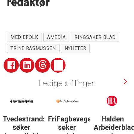
redaktør
MEDIEFOLK
AMEDIA
RINGSAKER BLAD
TRINE RASMUSSEN
NYHETER
Ledige stillinger:
Tvedestrandsposten
FriFagbevegelse
Halden
søker
søker
Arbeiderbla