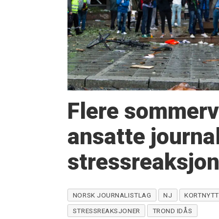
Flere sommervi
ansatte journa
stressreaksjone
NORSK JOURNALISTLAG
NJ
KORTNYTT
STRESSREAKSJONER
TROND IDÅS