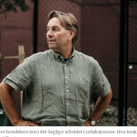
e hendelsen inn i det daglige arbeidet i redaksjonene. Hva funker