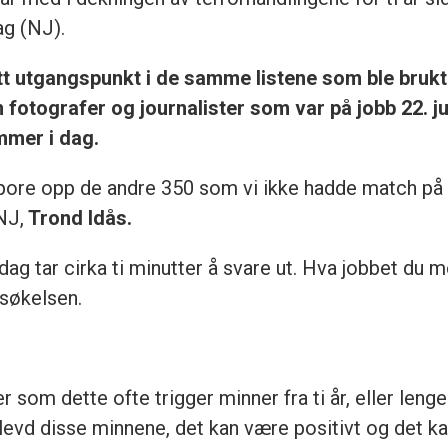
ag (NJ).
 utgangspunkt i de samme listene som ble brukt t
fotografer og journalister som var på jobb 22. jul
mmer i dag.
å spore opp de andre 350 som vi ikke hadde match på
NJ,
Trond Idås.
dag tar cirka ti minutter å svare ut. Hva jobbet du
rsøkelsen.
som dette ofte trigger minner fra ti år, eller lenger
levd disse minnene, det kan være positivt og det ka