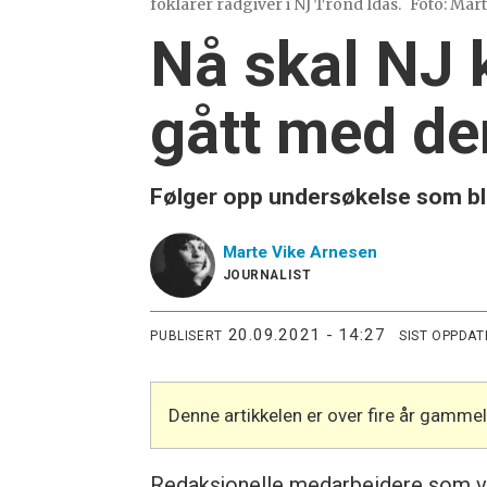
foklarer rådgiver i NJ Trond Idås.
Foto: Mar
Nå skal NJ 
gått med de
Følger opp undersøkelse som ble 
Marte Vike
Arnesen
JOURNALIST
20.09.2021 - 14:27
PUBLISERT
SIST OPPDAT
Denne artikkelen er over fire år gamme
Redaksjonelle medarbeidere som var 