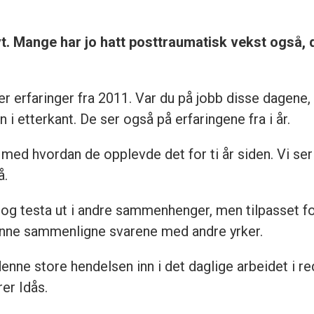
t. Mange har jo hatt posttraumatisk vekst også, 
 erfaringer fra 2011. Var du på jobb disse dagene
 i etterkant. De ser også på erfaringene fra i år.
med hvordan de opplevde det for ti år siden. Vi se
å.
g testa ut i andre sammenhenger, men tilpasset for å
kunne sammenligne svarene med andre yrker.
denne store hendelsen inn i det daglige arbeidet i r
rer Idås.