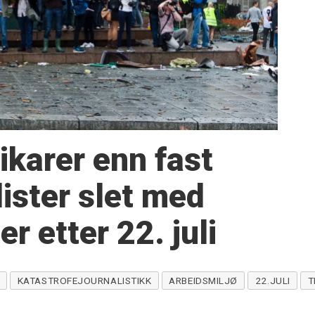
karer enn fast
lister slet med
r etter 22. juli
KATASTROFEJOURNALISTIKK
ARBEIDSMILJØ
22.JULI
T