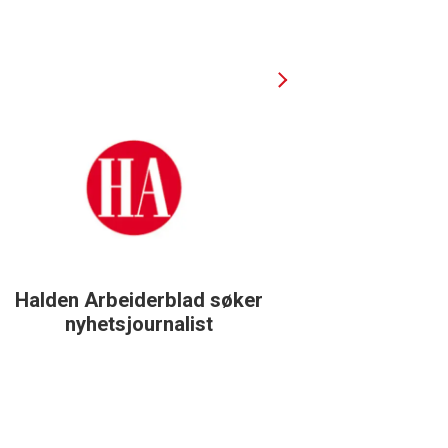
Halden Arbeiderblad søker
Støtteg
nyhetsjournalist