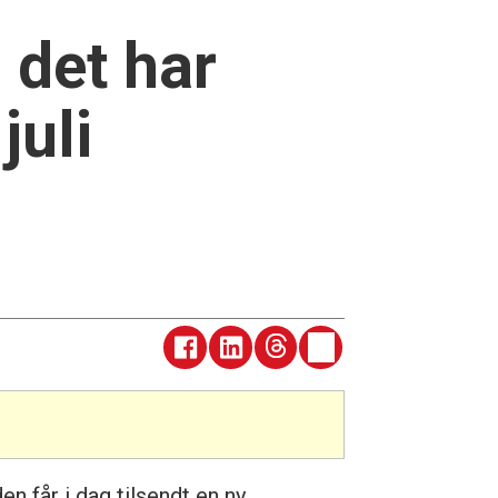
 det har
juli
n får i dag tilsendt en ny