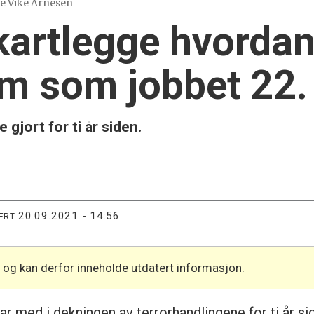
te Vike Arnesen
kartlegge hvordan
m som jobbet 22. 
gjort for ti år siden.
20.09.2021 - 14:56
ERT
l og kan derfor inneholde utdatert informasjon.
med i dekningen av terrorhandlingene for ti år side