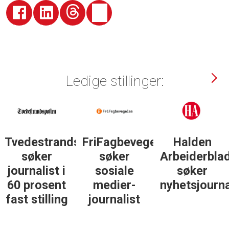
Ledige stillinger:
sposten
FriFagbevegelse
Halden
Støttegrupp
søker
Arbeiderblad
25. juni
sosiale
søker
søker
medier-
nyhetsjournalist
journalist
journalist