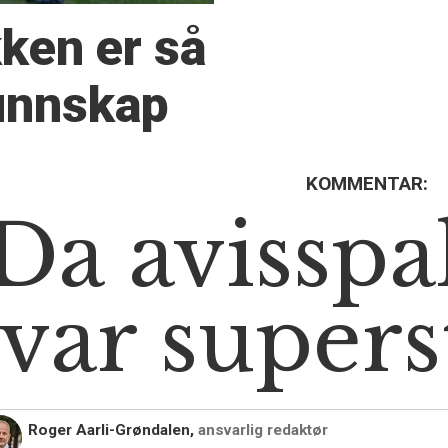
kken er så
kunnskap
KOMMENTAR:
Da avisspa
var supers
Roger Aarli-Grøndalen,
ansvarlig redaktør