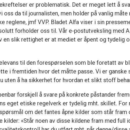
bekreftelser er problematisk. Det er meget lett å s
t vi oss da til journalisten, men holder på vanlig må
e reglene, jmf VVP. Bladet Alfa viser i sin presseme
lutt forholder oss til. Vår e-postutveksling med Al
av en slik rettighet er at mediet er åpent og tydelig
relevans til den forespørselen som ble foretatt av bl
tte i fremtiden hvor det måtte passe. Vi er ganske s
ju uten å ha sikkerhet for hvordan et slikt stoff beha
åpenbar forskjell å svare på konkrete påstander frem
s eget etiske regelverk er tydelig mht. skillet. For
e spørsmål om det fantes åpne kilder som står fram
kilder: «Står noen av disse kildene fram med full id
kvalitetskontroll har du utført mht. når denne/disse 