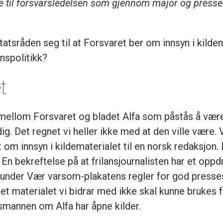
re til forsvarsledelsen som gjennom major og pres
atsråden seg til at Forsvaret ber om innsyn i kildem
nspolitikk?
t
mellom Forsvaret og bladet Alfa som påstås å være f
ndig. Det regnet vi heller ikke med at den ville vær
 om innsyn i kildematerialet til en norsk redaksjon
En bekreftelse på at frilansjournalisten har et oppdr
r under Vær varsom-plakatens regler for god presses
det materialet vi bidrar med ikke skal kunne brukes fr
alsmannen om Alfa har åpne kilder.