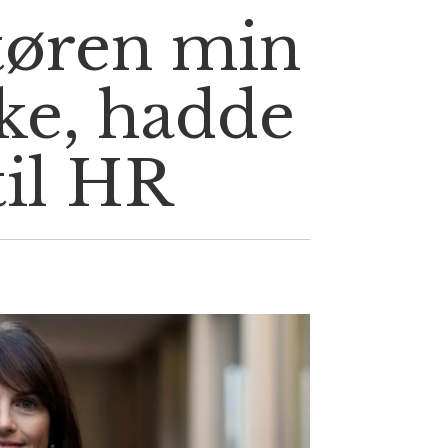
tøren min
ke, hadde
til HR