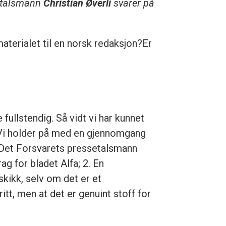
setalsmann
Christian Øverli
svarer på
aterialet til en norsk redaksjon?Er
ullstendig. Så vidt vi har kunnet
e. Vi holder på med en gjennomgang
. Det Forsvarets pressetalsmann
ag for bladet Alfa; 2. En
kikk, selv om det er et
itt, men at det er genuint stoff for