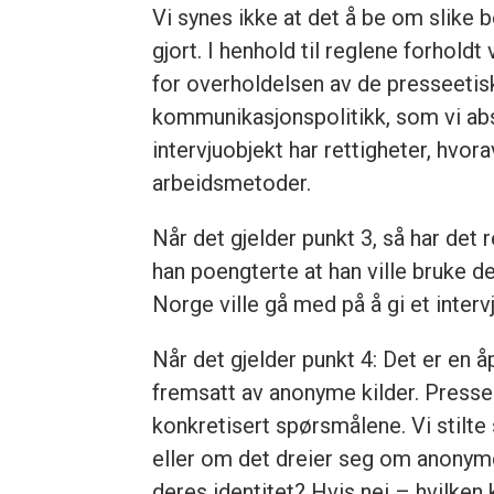
Vi synes ikke at det å be om slike 
gjort. I henhold til reglene forhold
for overholdelsen av de presseetisk
kommunikasjonspolitikk, som vi abso
intervjuobjekt har rettigheter, hvor
arbeidsmetoder.
Når det gjelder punkt 3, så har det 
han poengterte at han ville bruke de
Norge ville gå med på å gi et interv
Når det gjelder punkt 4: Det er en 
fremsatt av anonyme kilder. Pressen
konkretisert spørsmålene. Vi stilt
eller om det dreier seg om anonyme 
deres identitet? Hvis nei – hvilken 