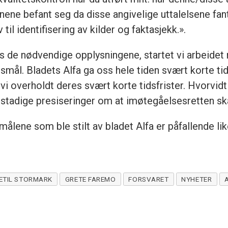
onene befant seg da disse angivelige uttalelsene f
til identifisering av kilder og faktasjekk.».
oss de nødvendige opplysningene, startet vi arbeide
rsmål. Bladets Alfa ga oss hele tiden svært korte tids
i overholdt deres svært korte tidsfrister. Hvorvidt 
tadige presiseringer om at imøtegåelsesretten skal 
målene som ble stilt av bladet Alfa er påfallende like
ETIL STORMARK
GRETE FAREMO
FORSVARET
NYHETER