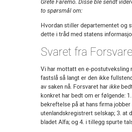
Grete Faremo. Disse ble sendt vide
to spørsmål om:
Hvordan stiller departementet og st
dette i tråd med statens informasjo
Svaret fra Forsvare
Vi har mottatt en e-postutveksling 
fastslå så langt er den ikke fullste
av saken nå. Forsvaret har
ikke
bedt
konkret har bedt om er følgende: 1. 
bekreftelse på at hans firma jobbe
utenlandskregistrert selskap; 3. at 
bladet Alfa; og 4. i tillegg spurte t