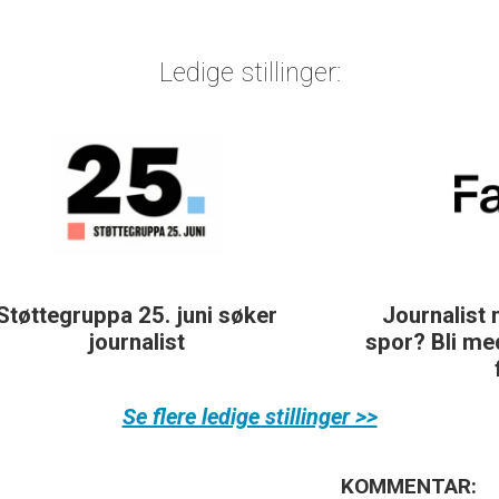
Ledige stillinger:
Journalist med teft for digitale
spor? Bli med på å bygge vårt nye
fagmiljø!
Se flere ledige stillinger >>
KOMMENTAR: