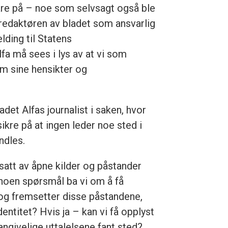
vare på – noe som selvsagt også ble
te redaktøren av bladet som ansvarlig
lding til Statens
fa må sees i lys av at vi som
 om sine hensikter og
adet Alfas journalist i saken, hvor
ikre på at ingen leder noe sted i
ndles.
satt av åpne kilder og påstander
 noen spørsmål ba vi om å få
 og fremsetter disse påstandene,
entitet? Hvis ja – kan vi få opplyst
angivelige uttalelsene fant sted?