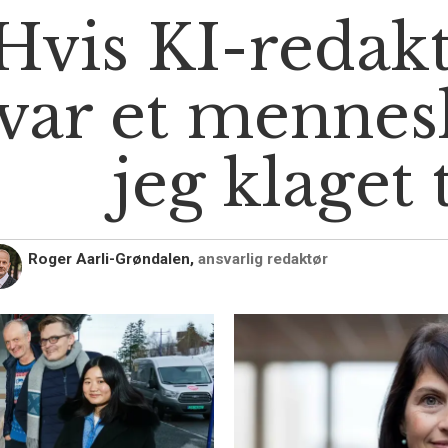
Hvis KI-redak
var et mennes
jeg klaget 
Roger Aarli-Grøndalen,
ansvarlig redaktør