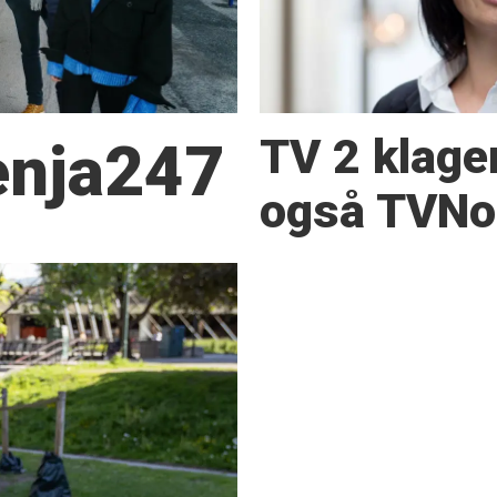
TV 2 klage
Senja247
også TVNor