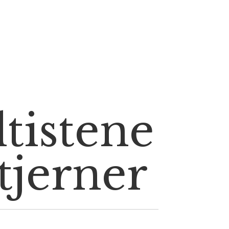
ltistene
tjerner