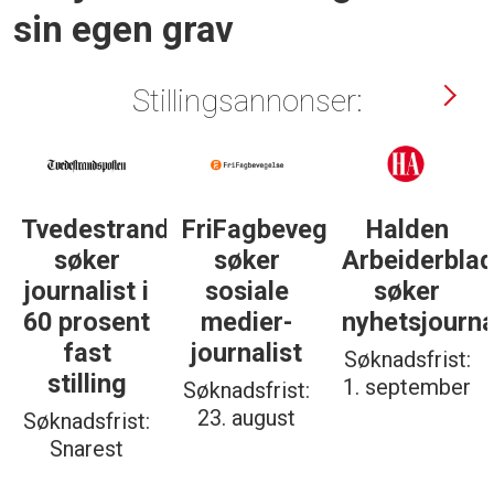
sin egen grav
Stillingsannonser:
gelse
Halden
Støttegruppa
Journalist
Arbeiderblad
25. juni
med teft
søker
søker
for
nyhetsjournalist
journalist
digitale
spor? Bli
Søknadsfrist:
Søknadsfrist:
med på å
1. september
19. august
bygge vårt
nye
fagmiljø!