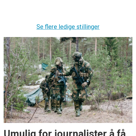
Søknadsfrist:
20. august
Se flere ledige stillinger
Umulig for journalister å få